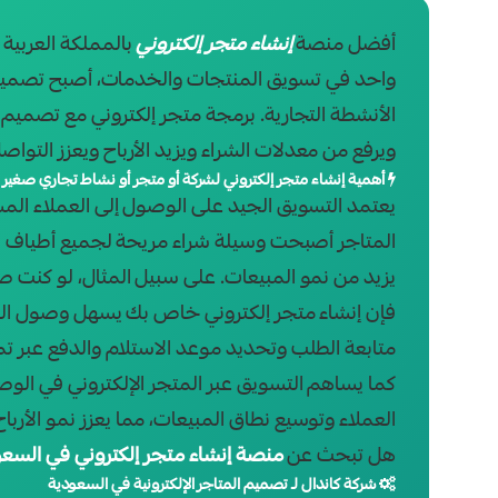
أفضل منصة
إنشاء متجر إلكتروني
بالمملكة العربية 
واحد في تسويق المنتجات والخدمات، أصبح تصميم وبر
الأنشطة التجارية. برمجة متجر إلكتروني مع تصميم
ويرفع من معدلات الشراء ويزيد الأرباح ويعزز التواصل
أهمية إنشاء متجر إلكتروني لشركة أو متجر أو نشاط تجاري صغير
يعتمد التسويق الجيد على الوصول إلى العملاء المس
المتاجر أصبحت وسيلة شراء مريحة لجميع أطياف ال
يزيد من نمو المبيعات. على سبيل المثال، لو كنت
فإن إنشاء متجر إلكتروني خاص بك يسهل وصول الع
متابعة الطلب وتحديد موعد الاستلام والدفع عبر تمار
كما يساهم التسويق عبر المتجر الإلكتروني في الوص
العملاء وتوسيع نطاق المبيعات، مما يعزز نمو الأرباح
هل تبحث عن
منصة إنشاء متجر إلكتروني في السع
شركة كاندال لـ
تصميم المتاجر الإلكترونية
في السعودية