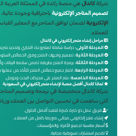
شركة
كاندال
هي منصة رائدة في المملكة العربية 
تصميم المتاجر الإلكترونية
باحترافية وجودة عالية.
الإلكترونية
لضمان توافق المتاجر مع المعايير القيا
للعملاء.
مراحل
إنشاء متجر إلكتروني
في كاندال
المرحلة الأولى:
دراسة شاملة لمشروعك التجاري وتحديد شريح
المرحلة الثانية:
تصميم واجهات المتجر وفق الخصائص السلوكية
المرحلة الثالثة:
برمجة المتجر بطريقة تضمن سلامة البيانات وأدا
المرحلة الرابعة:
اختبار جميع خصائص المتجر للتأكد من عملها
المرحلة الخامسة:
نشر المتجر على محركات البحث وجوجل.
لماذا كاندال أفضل منصة لإنشاء متجر إلكتروني في السعودية
التي ساهمت في تحسين التواصل بين العملاء وزيادة 
فريق عمل ذو خبرة كبيرة لتنفيذ أفضل الحلول.
إنشاء متجر إلكتروني مجاني مع رضا كامل من العملاء.
أسعار مناسبة لجميع الأفراد والمؤسسات.
تقديم استشارات تسويقية مجانية.